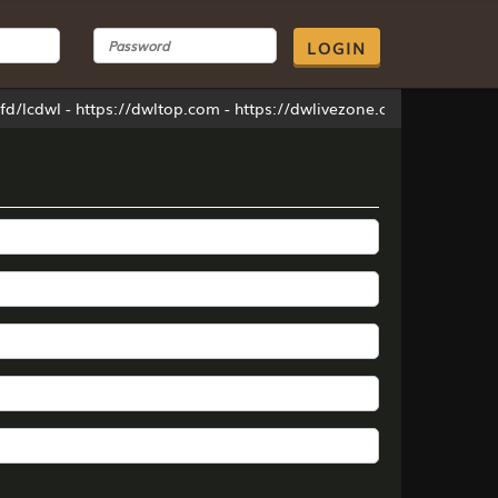
LOGIN
//dwltop.com - https://dwlivezone.com - https://deliveprince.si