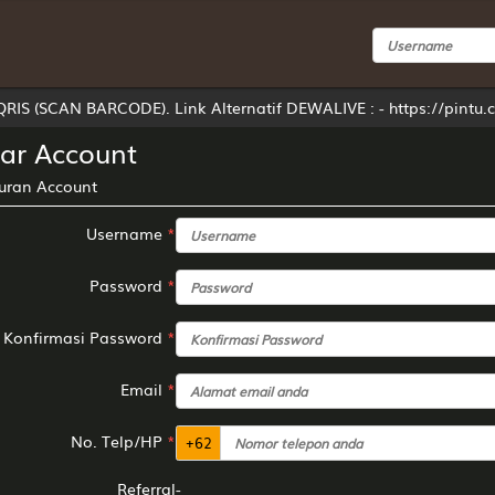
. Link Alternatif DEWALIVE : - https://pintu.cfd/lcdwl - https:
ar Account
uran Account
Username
*
Password
*
Konfirmasi Password
*
Email
*
No. Telp/HP
*
+62
Referral
-