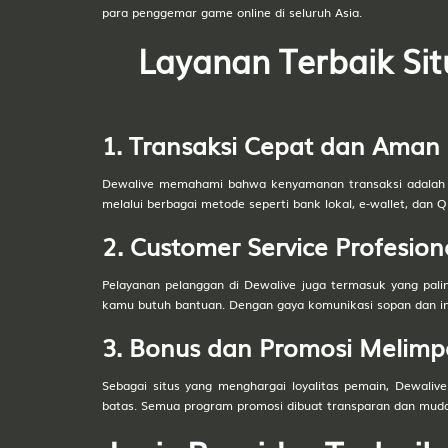
0.00
HDP
0.00
-1.16
Odds
1.02
para penggemar game online di seluruh Asia.
Layanan Terbaik Si
PLAY
Genoa vs Napoli
i
23/08 01:45AM
1. Transaksi Cepat dan Aman
H
Genoa
W
Napoli
Dewalive memahami bahwa kenyamanan transaksi adalah ku
melalui berbagai metode seperti bank lokal, e-wallet, da
0.75
HDP
-0.75
-1.28
Odds
1.11
2. Customer Service Profesion
PLAY
Pelayanan pelanggan di Dewalive juga termasuk yang paling
RCD Espa... vs Levante
i
16/08 22:00PM
kamu butuh bantuan. Dengan gaya komunikasi sopan dan info
3. Bonus dan Promosi Melim
H
RCD Espanyol
W
Levante
Sebagai situs yang menghargai loyalitas pemain, Dewal
batas. Semua program promosi dibuat transparan dan muda
-0.50
HDP
0.50
1.05
Odds
-1.20