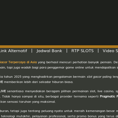
|
|
|
Link Alternatif
Jadwal Bank
RTP SLOTS
Video 
Gacor Terpercaya di Asia
yang berhasil mencuri perhatian banyak pemain. De
main, tapi juga wadah bagi para penggemar game online untuk mendapatkan 
i Asia tahun 2025 yang menghadirkan pengalaman bermain
slot gacor
paling len
VE
memberikan lebih dari sekadar hiburan biasa.
IVE
senantiasa menyediakan beragam pilihan permainan slot, live casino, 
 Tidak hanya sampai di situ, berbagai provider ternama seperti
Pragmatic P
tkan sensasi taruhan yang maksimal.
uran, tetapi juga tentang peluang nyata untuk meraih kemenangan besar me
 teknologi mutakhir, pelayanan profesional, serta promo bonus yang terus d