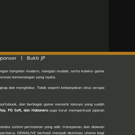
|
Sponsor
Bukti JP
ngan tampilan modern, navigasi mudah, serta koleksi game
sensasi kemenangan yang nyata.
gkap dan menghibur. Tidak seperti kebanyakan situs serupa
sportsbook, dan berbagai game menarik lainnya yang sudah
lay, PG Soft, dan Habanero
juga turut memperkuat jajaran
lalui sistem permainan yang adil, transparan, dan diawasi
iperbarui, DEWALIVE berhasil menjadi destinasi utama bagi