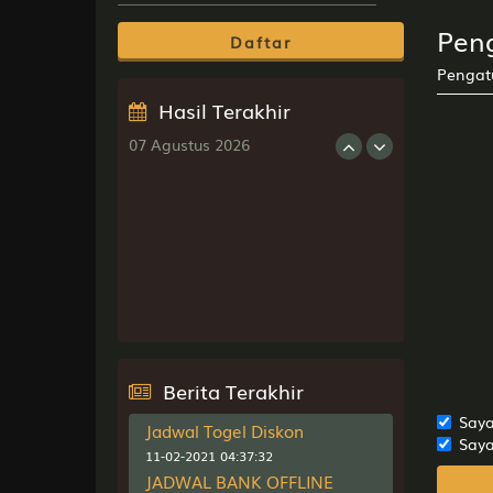
Paris Sa... vs Aston Vi...
i
13/08 02:00AM
Pen
Daftar
H
Paris Saint Germain
Pengat
Hasil Terakhir
W
Aston Villa
07 Agustus 2026
-0.75
HDP
0.75
-1.11
Odds
-1.02
3D ARIES
4
8
9
PLAY
3D VIRGO
8
5
0
Bayern M... vs VfB Stut...
i
29/08 01:30AM
3D LIBRA
1
3
2
H
Bayern Munchen
5D CANCER
5
1
0
5
8
W
VfB Stuttgart
-1.75
HDP
1.75
-1.04
Odds
-1.08
Berita Terakhir
PLAY
Saya
Jadwal Togel Diskon
Saya
11-02-2021 04:37:32
Everton vs Crystal ...
i
22/08 22:00PM
JADWAL BANK OFFLINE