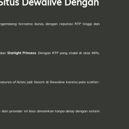
 Situs Dewalive Dengan
ngembang ternama dunia, dengan reputasi RTP tinggi dan
 dan
Starlight Princess
. Dengan RTP yang stabil di atas 96%,
easures of Aztec
jadi favorit di Dewalive karena pola scatter-
 dari provider ini bisa dimainkan tanpa delay dengan sistem