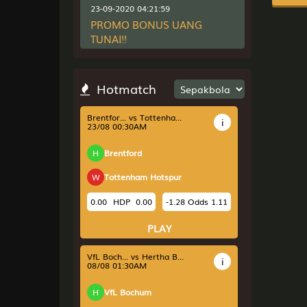
23-09-2020 04:21:59
H
Everton
PROMO BONUS UANG
TUNAI!!
W
Crystal Palace
10-09-2019 17:02:45
-0.50
HDP
0.50
1.16
Odds
-1.35
Hotmatch
PLAY
Brentfor... vs Tottenha...
i
23/08 00:30AM
H
Brentford
W
Tottenham Hotspur
0.00
HDP
0.00
-1.28
Odds
1.11
PLAY
VfL Boch... vs Hertha B...
i
08/08 01:30AM
H
VfL Bochum