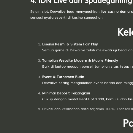
Ipswich ... vs Sunderla...
i
22/08 22:00PM
Selain slot, Dewalive juga menyuguhkan
live casino dan a
H
Ipswich Town
sensasi nyata seperti di kasino sungguhan.
W
Sunderland
Kel
0.00
HDP
0.00
1.03
Odds
-1.17
Lisensi Resmi & Sistem Fair Play
PLAY
Semua game di Dewalive telah melewati uji keadila
Tampilan Website Modern & Mobile Friendly
Brighton... vs Aston Vi...
i
23/08 21:00PM
Baik di laptop maupun ponsel, tampilan situs tetap r
H
Event & Turnamen Rutin
Brighton & Hove Albion
Dewalive sering mengadakan event harian dan minggu
W
Aston Villa
Minimal Deposit Terjangkau
-0.25
HDP
0.25
1.04
Odds
-1.19
Cukup dengan modal kecil Rp10.000, kamu sudah bis
Privasi dan keamanan data terjamin 100%, Transak
PLAY
Pa
Inter Mi... vs Monza
i
22/08 23:30PM