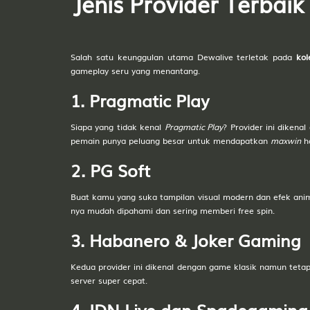
Jenis Provider Terbai
PLAY
Manchest... vs Bournemo...
i
23/08 21:00PM
Salah satu keunggulan utama Dewalive terletak pada
kol
H
Manchester City
gameplay seru yang menantang.
W
Bournemouth AFC
1. Pragmatic Play
-1.25
HDP
1.25
-1.05
Odds
-1.07
Siapa yang tidak kenal
Pragmatic Play
? Provider ini dikena
pemain punya peluang besar untuk mendapatkan
maxwin
ha
PLAY
2. PG Soft
Frosinon... vs Juventus
i
23/08 23:30PM
Buat kamu yang suka tampilan visual modern dan efek ani
H
Frosinone
nya mudah dipahami dan sering memberi free spin.
W
Juventus
3. Habanero & Joker Gaming
1.25
HDP
-1.25
-1.28
Odds
1.13
Kedua provider ini dikenal dengan game klasik namun teta
server super cepat.
PLAY
4. IDN Live dan Spadegaming