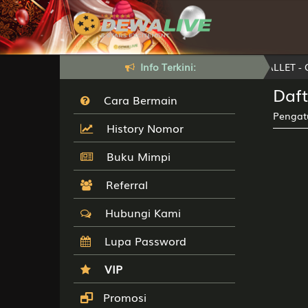
PLAY
Celta Vi... vs Osasuna
i
16/08 22:00PM
posit Via : - VIRTUAL ACCOUNT - E-WALLET - QRIS (SCAN BARCODE)
Info Terkini:
H
Celta Vigo
Daft
W
Osasuna
Cara Bermain
Pengat
-0.50
HDP
0.50
1.06
Odds
-1.21
History Nomor
PLAY
Buku Mimpi
Wolverha... vs Port Val...
i
Referral
08/08 01:45AM
Hubungi Kami
H
Wolverhampton Wanderers
W
Port Vale
Lupa Password
-1.75
HDP
1.75
-1.01
Odds
-1.20
VIP
PLAY
Promosi